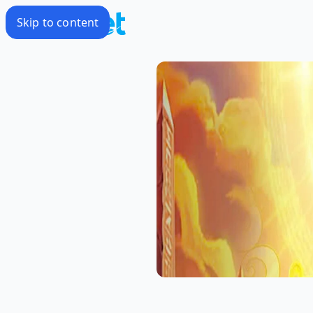
Skip to content