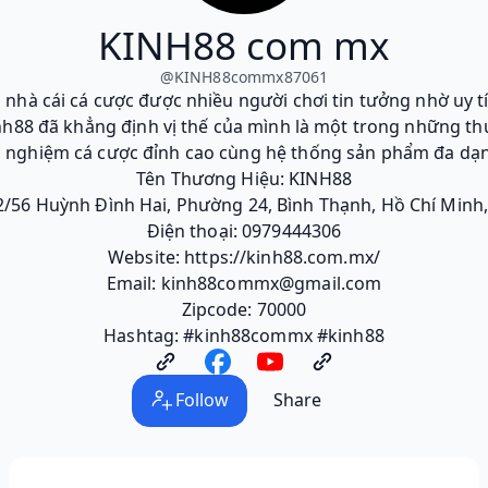
KINH88 com mx
@
KINH88commx87061
nhà cái cá cược được nhiều người chơi tin tưởng nhờ uy tí
nh88 đã khẳng định vị thế của mình là một trong những th
i nghiệm cá cược đỉnh cao cùng hệ thống sản phẩm đa dạn
Tên Thương Hiệu: KINH88
22/56 Huỳnh Đình Hai, Phường 24, Bình Thạnh, Hồ Chí Minh
Điện thoại: 0979444306
Website: https://kinh88.com.mx/
Email: kinh88commx@gmail.com
Zipcode: 70000
Hashtag: #kinh88commx #kinh88
Follow
Share