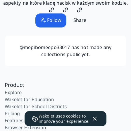
aspekty, na które kładę nacisk w każdym swoim kodzie.
Follow
Share
@mepibomeepo33017
has not made any
collections public yet.
Product
Explore
Wakelet for Education
Wakelet for School Districts
Pricing
Wakelet uses
cookies
to
Features
improve your experience.
Browser Extension