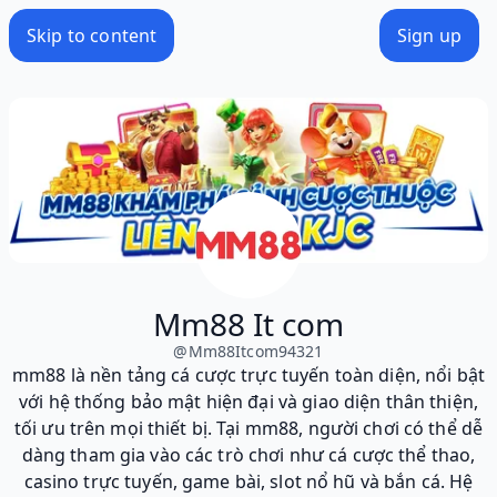
Skip to content
Sign up
Mm88 It com
@
Mm88Itcom94321
mm88 là nền tảng cá cược trực tuyến toàn diện, nổi bật
với hệ thống bảo mật hiện đại và giao diện thân thiện,
tối ưu trên mọi thiết bị. Tại mm88, người chơi có thể dễ
dàng tham gia vào các trò chơi như cá cược thể thao,
casino trực tuyến, game bài, slot nổ hũ và bắn cá. Hệ