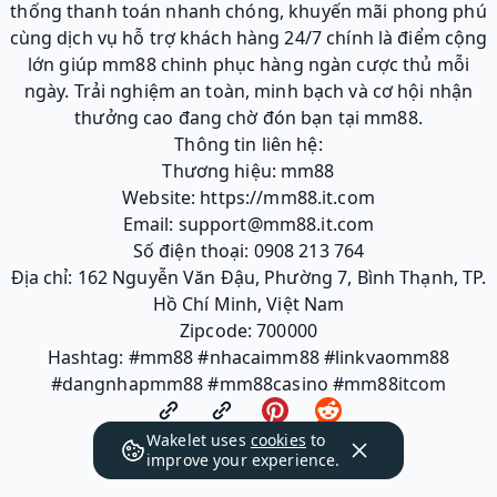
thống thanh toán nhanh chóng, khuyến mãi phong phú
cùng dịch vụ hỗ trợ khách hàng 24/7 chính là điểm cộng
lớn giúp mm88 chinh phục hàng ngàn cược thủ mỗi
ngày. Trải nghiệm an toàn, minh bạch và cơ hội nhận
thưởng cao đang chờ đón bạn tại mm88.
Thông tin liên hệ:
Thương hiệu: mm88
Website: https://mm88.it.com
Email: support@mm88.it.com
Số điện thoại: 0908 213 764
Địa chỉ: 162 Nguyễn Văn Đậu, Phường 7, Bình Thạnh, TP.
Hồ Chí Minh, Việt Nam
Zipcode: 700000
Hashtag: #mm88 #nhacaimm88 #linkvaomm88
#dangnhapmm88 #mm88casino #mm88itcom
Wakelet uses
cookies
to
Follow
Share
improve your experience.