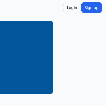
Login
Sign up