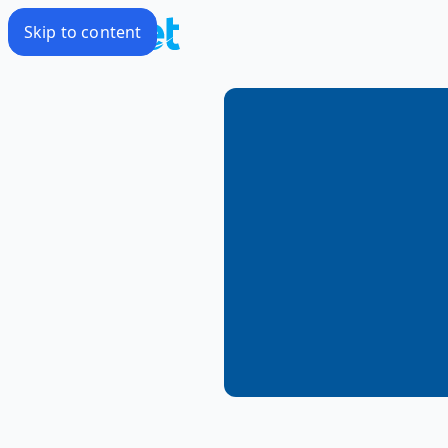
Skip to content