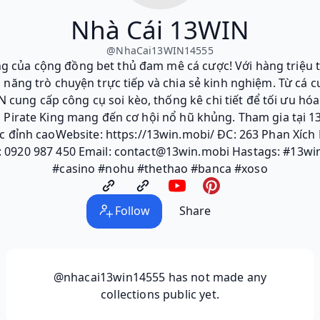
Nhà Cái 13WIN
@
NhaCai13WIN14555
g của cộng đồng bet thủ đam mê cá cược! Với hàng triệu 
 năng trò chuyện trực tiếp và chia sẻ kinh nghiệm. Từ cá 
N cung cấp công cụ soi kèo, thống kê chi tiết để tối ưu hóa
Pirate King mang đến cơ hội nổ hũ khủng. Tham gia tại 1
 đỉnh caoWebsite: https://13win.mobi/ ĐC: 263 Phan Xíc
: 0920 987 450 Email: contact@13win.mobi Hastags: #13w
#casino #nohu #thethao #banca #xoso
Follow
Share
@nhacai13win14555
has not made any
collections public yet.