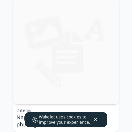
2 items
Nạp tiền Win79 thế nào? Có những
Wakelet uses
cookies
to
improve your experience.
phương thức nạp tiền nào?