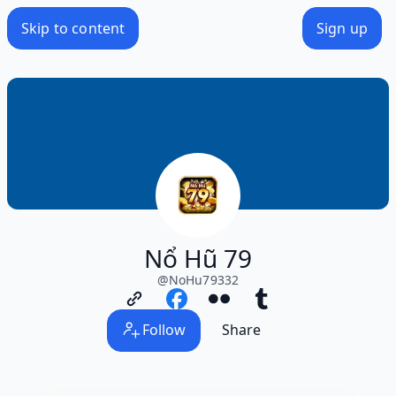
Skip to content
Sign up
Nổ Hũ 79
@
NoHu79332
Follow
Share