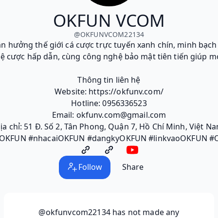
OKFUN VCOM
@
OKFUNVCOM22134
n hưởng thế giới cá cược trực tuyến xanh chín, minh bạch 
ệ cược hấp dẫn, cùng công nghệ bảo mật tiên tiến giúp mọ
Thông tin liên hệ
Website: https://okfunv.com/
Hotline: 0956336523
Email: okfunv.com@gmail.com
ịa chỉ: 51 Đ. Số 2, Tân Phong, Quận 7, Hồ Chí Minh, Việt N
 #OKFUN #nhacaiOKFUN #dangkyOKFUN #linkvaoOKFUN 
Follow
Share
@okfunvcom22134
has not made any