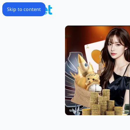
Skip to content