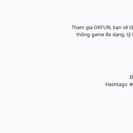
Tham gia OKFUN, bạn sẽ tậ
thống game đa dạng, tỷ l
Đ
Hashtags: