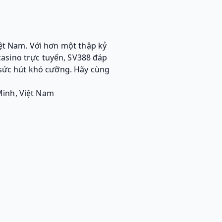
iệt Nam. Với hơn một thập kỷ
casino trực tuyến, SV388 đáp
 sức hút khó cưỡng. Hãy cùng
Minh, Việt Nam