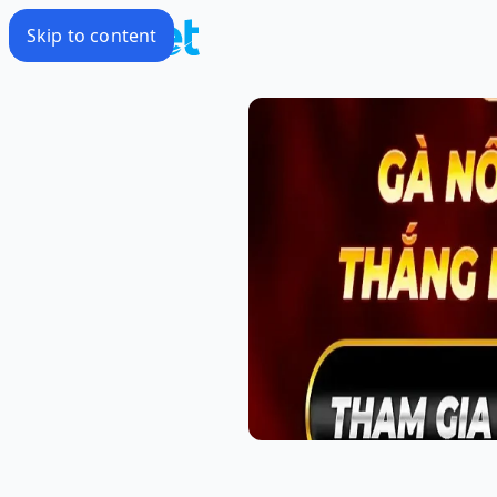
Skip to content