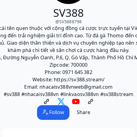
SV388
@
SV3888798
cái tên quen thuộc với cộng đồng cá cược trực tuyến tại V
g đến trải nghiệm giải trí đỉnh cao. Từ đá gà Thomo đến 
ủ. Giao diện thân thiện và dịch vụ chuyên nghiệp tạo nên
khám phá chi tiết về sân chơi cá cược hàng đầu này.
04, Đường Nguyễn Oanh, P.6, Q. Gò Vấp, Thành Phố Hồ Chí 
Zipcode: 700000
Phone: 0971 645 382
Website: https://sv388.stream/
Email: nhacaisv388vnweb@gmail.com
#sv388 #nhacaisv388vn #linkvaosv388vn #sv388stream
Follow
Share