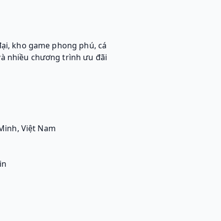
 đại, kho game phong phú, cá
và nhiều chương trình ưu đãi
Minh, Việt Nam
in