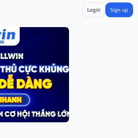
Login
Sign up