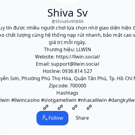
Shiva Sv
@
ShivaSv95866
 uy tín được nhiều người chơi lựa chọn nhờ giao diện hiện
no chất lượng cùng hệ thống nạp rút nhanh, bảo mật cao 
giá trị mỗi ngày.
Thương hiệu: LLWIN
Website: https://llwin.social/
Email: support@llwin.social
Hotline: 0936 814 527
guyễn Sơn, Phường Phú Thọ Hòa, Quận Tân Phú, Tp. Hồ Chí 
Zipcode: 700000
Hashtags
llwin #llwincasino #slotgamellwin #nhacaillwin #dangkyllw
Follow
Share