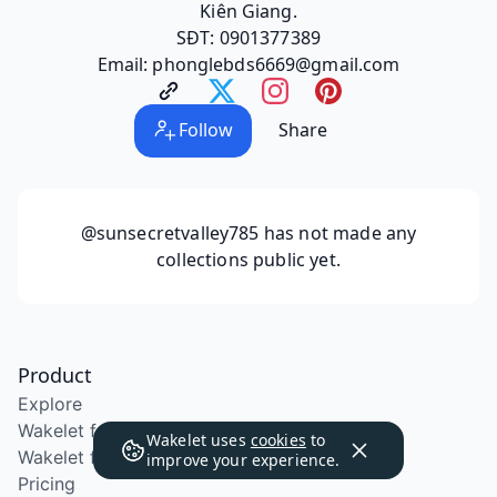
Kiên Giang.
SĐT: 0901377389
Email: phonglebds6669@gmail.com
Follow
Share
@sunsecretvalley785
has not made any
collections public yet.
Product
Explore
Wakelet for Education
Wakelet uses
cookies
to
Wakelet for School Districts
improve your experience.
Pricing