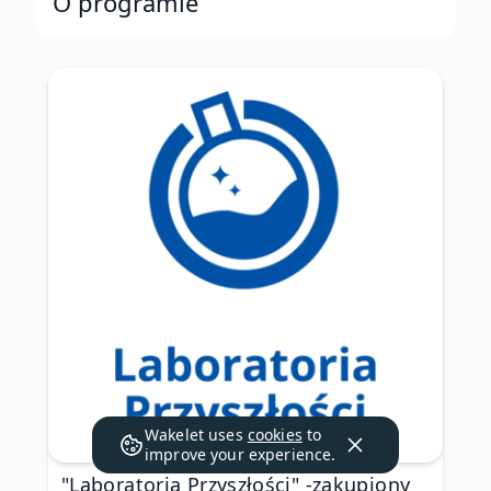
O programie
Wakelet uses
cookies
to
improve your experience.
"Laboratoria Przyszłości" -zakupiony