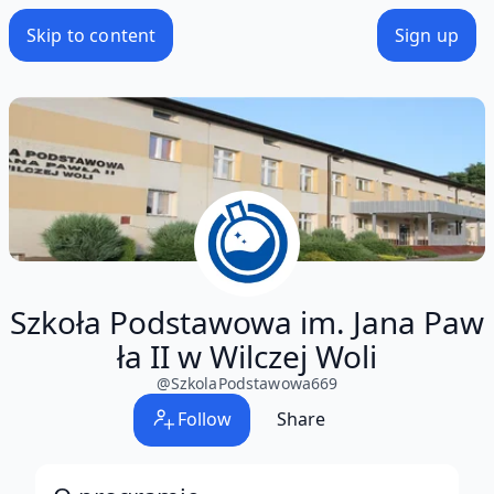
Skip to content
Sign up
Szkoła Podstawowa im. Jana Paw
ła II w Wilczej Woli
@
SzkolaPodstawowa669
Follow
Share