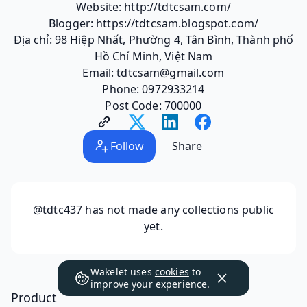
Website: http://tdtcsam.com/
Blogger: https://tdtcsam.blogspot.com/
Địa chỉ: 98 Hiệp Nhất, Phường 4, Tân Bình, Thành phố
Hồ Chí Minh, Việt Nam
Email: tdtcsam@gmail.com
Phone: 0972933214
Post Code: 700000
Follow
Share
@tdtc437
has not made any collections public
yet.
Wakelet uses
cookies
to
improve your experience.
Product