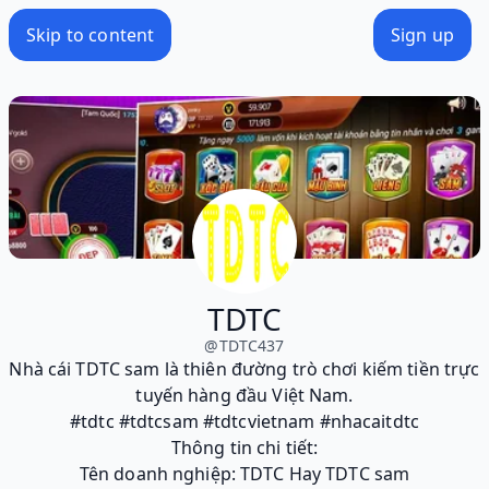
Skip to content
Sign up
TDTC
@
TDTC437
Nhà cái TDTC sam là thiên đường trò chơi kiếm tiền trực
tuyến hàng đầu Việt Nam.
#tdtc #tdtcsam #tdtcvietnam #nhacaitdtc
Thông tin chi tiết:
Tên doanh nghiệp: TDTC Hay TDTC sam