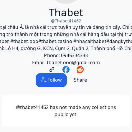
Thabet
@
Thabet41462
ại châu Á, là nhà cái trực tuyến uy tín và đáng tin cậy. Chỉ
g trở thành một trong những nhà cái hàng đầu tại thị tr
abet #thabet.ooo#thabet.casino #nhacaithabet#dangkyth
hỉ: Lô H4, đường G, KCN, Cụm 2, Quận 2, Thành phố Hồ Ch
Phone: 0945334333
Email: thabet.ooo@gmail.com
Follow
Share
@thabet41462
has not made any collections
public yet.