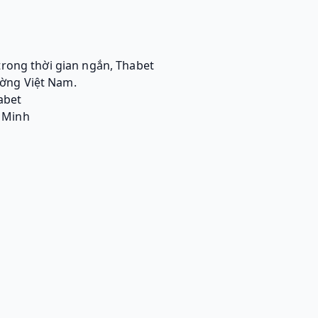
 trong thời gian ngắn, Thabet
ường Việt Nam.
abet
í Minh