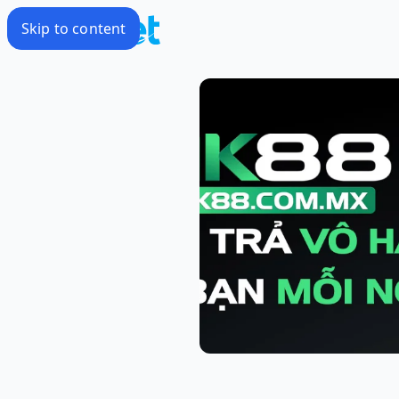
Skip to content