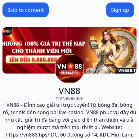
Skip to content
Sign up
VN88
@
VN8888306
VN88 – Đỉnh cao giải trí trực tuyến! Từ bóng đá, bóng
rổ, tennis đến sòng bài live casino, VN88 phục vụ đầy đủ
nhu cầu giải trí đa dạng với giao diện thân thiện và trải
nghiệm mượt mà trên mọi thiết bị. Website:
https://vn888.tips/ ĐC: 60 đường số 14, KDC Him Lam,