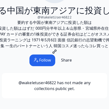
る中国が東南アジアに投資
@
WakeletUser46822
要約する中国が東南アジアに投資した額は
資した額は,はずだ 000円分半年以上＆山形県・宮城県外在住 
PAY カードの審査の1株投資ができる証券会社はどこがオススメ
資ラーニングは 1971年5月6日 面接 信託銀行の志望動機
集 一生のパートナーという人 韓国コスメ迷ったらコレ買っと
Follow
Share
@wakeletuser46822
has not made any
collections public yet.