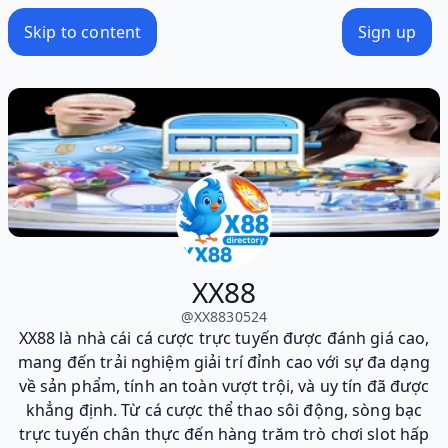
Skip to content
Sign up
XX88
@
XX8830524
XX88 là nhà cái cá cược trực tuyến được đánh giá cao,
mang đến trải nghiệm giải trí đỉnh cao với sự đa dạng
về sản phẩm, tính an toàn vượt trội, và uy tín đã được
khẳng định. Từ cá cược thể thao sôi động, sòng bạc
trực tuyến chân thực đến hàng trăm trò chơi slot hấp