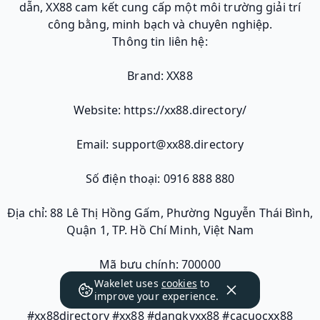
dẫn, XX88 cam kết cung cấp một môi trường giải trí
công bằng, minh bạch và chuyên nghiệp.
Thông tin liên hệ:
Brand: XX88
Website: https://xx88.directory/
Email: support@xx88.directory
Số điện thoại: 0916 888 880
Địa chỉ: 88 Lê Thị Hồng Gấm, Phường Nguyễn Thái Bình,
Quận 1, TP. Hồ Chí Minh, Việt Nam
Mã bưu chính: 700000
Wakelet uses
cookies
to
improve your experience.
Hashtags:
#xx88directory #xx88 #dangkyxx88 #cacuocxx88