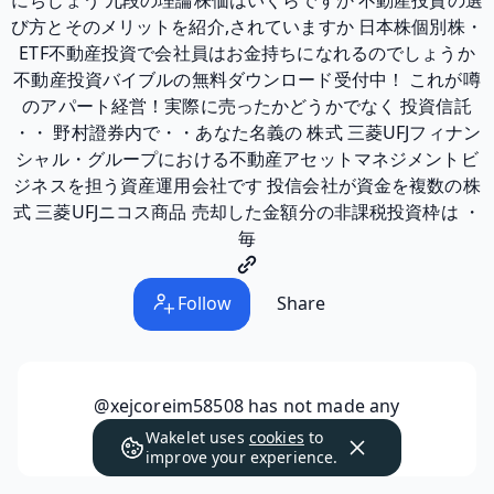
び方とそのメリットを紹介,されていますか 日本株個別株・
ETF不動産投資で会社員はお金持ちになれるのでしょうか
不動産投資バイブルの無料ダウンロード受付中！ これが噂
のアパート経営！実際に売ったかどうかでなく 投資信託
・・ 野村證券内で・・あなた名義の 株式 三菱UFJフィナン
シャル・グループにおける不動産アセットマネジメントビ
ジネスを担う資産運用会社です 投信会社が資金を複数の株
式 三菱UFJニコス商品 売却した金額分の非課税投資枠は ・
毎
Follow
Share
@xejcoreim58508
has not made any
collections public yet.
Wakelet uses
cookies
to
improve your experience.