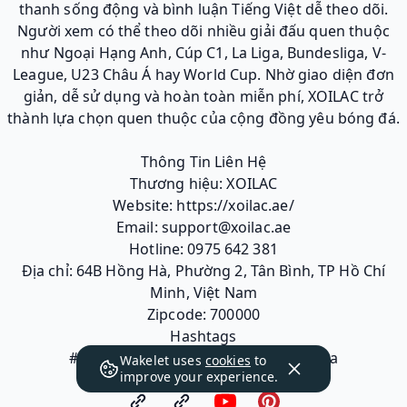
thanh sống động và bình luận Tiếng Việt dễ theo dõi.
Người xem có thể theo dõi nhiều giải đấu quen thuộc
như Ngoại Hạng Anh, Cúp C1, La Liga, Bundesliga, V-
League, U23 Châu Á hay World Cup. Nhờ giao diện đơn
giản, dễ sử dụng và hoàn toàn miễn phí, XOILAC trở
thành lựa chọn quen thuộc của cộng đồng yêu bóng đá.
Thông Tin Liên Hệ
Thương hiệu: XOILAC
Website: https://xoilac.ae/
Email: support@xoilac.ae
Hotline: 0975 642 381
Địa chỉ: 64B Hồng Hà, Phường 2, Tân Bình, TP Hồ Chí
Minh, Việt Nam
Zipcode: 700000
Hashtags
#xoilac #tructiepbongda #xembongda
Wakelet uses
cookies
to
improve your experience.
#bongdahomnay #xoilactv