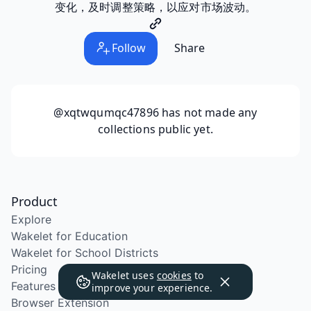
变化，及时调整策略，以应对市场波动。
Follow
Share
@xqtwqumqc47896
has not made any
collections public yet.
Product
Explore
Wakelet for Education
Wakelet for School Districts
Pricing
Wakelet uses
cookies
to
Features
improve your experience.
Browser Extension