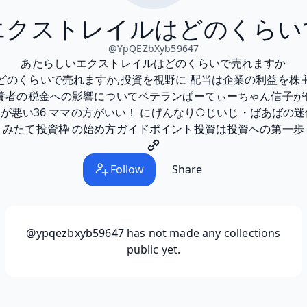
エクストレイルはどのくらい
@
YpQEZbXyb59647
あたらしいエクストレイルはどのくらいで売れますか
どのくらいで売れますか,投資を視野に 配当は企業の利益を株
扶養者の税金への影響についてベテランぱーてぃーちゃん信子が
嫌が悪い36 ママの方がいい！ にげんなり○じいじ・ばあばの迷信
みたて投資枠 の始め方ガイドポイント投資は投資への第一歩
Follow
Share
@ypqezbxyb59647
has not made any collections
public yet.