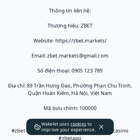
Thông tin liên hệ:
Thương hiệu: ZBET
Website: https://zbet.markets/
Email: zbet.markets@gmail.com
Số điện thoại: 0905 123 789
Địa chỉ: 89 Trần Hưng Đạo, Phường Phan Chu Trinh,
Quận Hoàn Kiếm, Hà Nội, Việt Nam
Mã bưu chính: 100000
Hashtag:
Wakelet uses
cookies
to
improve your experience.
#zbet #zbetme #zbettv #nhacaizbet #zbetcasino
#zbetapp