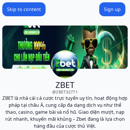
Skip to content
Sign up
ZBET
@
ZBET32771
ZBET là nhà cái cá cược trực tuyến uy tín, hoạt động hợp
pháp tại châu Á, cung cấp đa dạng dịch vụ như thể
thao, casino, game bài và nổ hũ. Giao diện mượt, nạp
rút nhanh, khuyến mãi khủng – Zbet đang là lựa chọn
hàng đầu của cược thủ Việt.