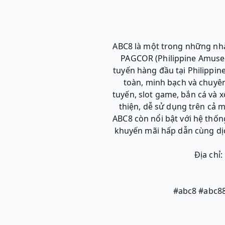
ABC8 là một trong những nhà
PAGCOR (Philippine Amusem
tuyến hàng đầu tại Philippin
toàn, minh bạch và chuyê
tuyến, slot game, bắn cá và 
thiện, dễ sử dụng trên cả m
ABC8 còn nổi bật với hệ thốn
khuyến mãi hấp dẫn cùng dịc
Địa chỉ
#abc8 #abc88