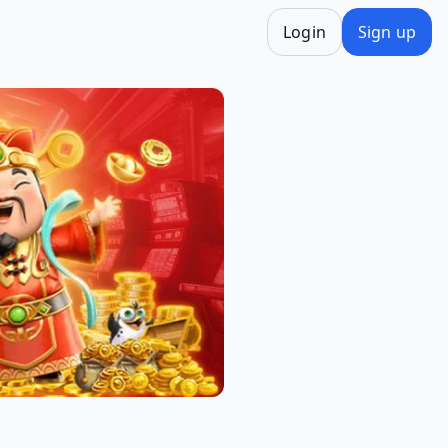
Login
Sign up