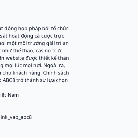
ạt động hợp pháp bởi tổ chức
sát hoạt động cá cược trực
ơi một môi trường giải trí an
như thể thao, casino trực
ện website được thiết kế thân
g mọi lúc mọi nơi. Ngoài ra,
ch cho khách hàng. Chính sách
p ABC8 trở thành sự lựa chọn
Việt Nam
link_vao_abc8