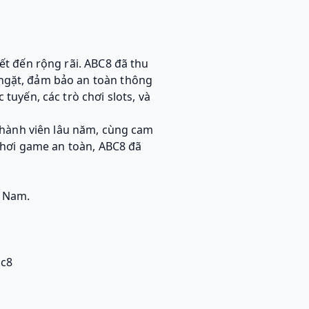
t đến rộng rãi. ABC8 đã thu
 ngặt, đảm bảo an toàn thông
tuyến, các trò chơi slots, và
thành viên lâu năm, cùng cam
chơi game an toàn, ABC8 đã
t Nam.
bc8