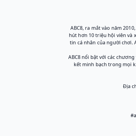
ABC8, ra mắt vào năm 2010,
hút hơn 10 triệu hội viên v
tin cá nhân của người chơi. 
ABC8 nổi bật với các chương
kết minh bạch trong mọi k
Địa c
#a