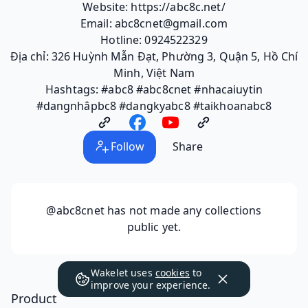
Website: https://abc8c.net/
Email: abc8cnet@gmail.com
Hotline: 0924522329
Địa chỉ: 326 Huỳnh Mẫn Đạt, Phường 3, Quận 5, Hồ Chí
Minh, Việt Nam
Hashtags: #abc8 #abc8cnet #nhacaiuytin
#dangnhâpbc8 #dangkyabc8 #taikhoanabc8
Follow
Share
@abc8cnet
has not made any collections
public yet.
Wakelet uses
cookies
to
improve your experience.
Product