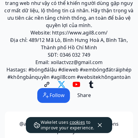
trang web như vậy có thể khiến người dùng gặp nguy
cơ mất dữ liệu, lộ thông tin cá nhân. Hãy thận trọng và
ưu tiên các nền tảng chính thống, an toàn để bảo vệ
quyền lợi của mình.
Website: https://www.agil8.com/
Địa chỉ: 489/12 Mã Lò, Bình Hưng Hoà A, Bình Tân,
Thành phố Hồ Chí Minh
SĐT: 0346 032 749
Email: xoilactvzz@gmail.com
Hastags: #bóngđálậu #dieweb #xembóngđátráiphép
#khôngbảnquyền #agil8com #websitekhôngantoàn
Follow
Share
Wakelet uses
cookies
to
@agil8com7
has not made any collections
improve your experience.
public yet.