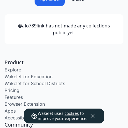
@alo789link
has not made any collections
public yet.
Product
Explore
Wakelet for Education
Wakelet for School Districts
Pricing
Features
Browser Extension
Apps
Wakelet uses
cookies
to
Accessibility
improve your experience.
Community