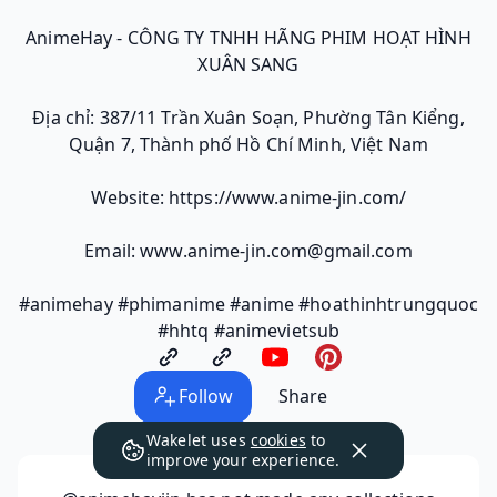
AnimeHay - CÔNG TY TNHH HÃNG PHIM HOẠT HÌNH
XUÂN SANG
Địa chỉ: 387/11 Trần Xuân Soạn, Phường Tân Kiểng,
Quận 7, Thành phố Hồ Chí Minh, Việt Nam
Website: https://www.anime-jin.com/
Email: www.anime-jin.com@gmail.com
#animehay #phimanime #anime #hoathinhtrungquoc
#hhtq #animevietsub
Follow
Share
Wakelet uses
cookies
to
improve your experience.