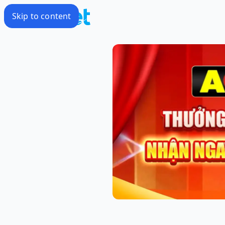
Skip to content