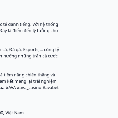
c tế danh tiếng. Với hệ thống
Đây là điểm đến lý tưởng cho
cá, Đá gà, Esports,... cùng tỷ
tận hưởng những trận cá cược
há tiềm năng chiến thắng và
am kết mang lại trải nghiệm
mba #AVA #ava_casino #avabet
00, Việt Nam