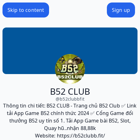
Skip to content
Sign up
B52 CLUB
@
b52clubbfit
Thông tin chi tiết: B52 CLUB - Trang chủ B52 Club ✅ Link
tải App Game B52 chính thức 2024 ✅ Cổng Game đổi
thưởng B52 uy tín số 1. Tải App Game bài B52, Slot,
Quay hũ..nhận 88,88k
Website: https://b52clubb.fit/