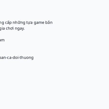
 cung cấp những tựa game bắn
ia chơi ngay.
Nam
ban-ca-doi-thuong