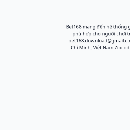
Bet168 mang đến hệ thống ga
phù hợp cho người chơi tr
bet168.download@gmail.com
Chí Minh, Việt Nam Zipco