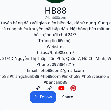
HB88
@
bhb88com
c tuyến hàng đầu với giao diện hiện đại, dễ sử dụng. Cung 
ắn cá cùng nhiều khuyến mãi hấp dẫn. Hệ thống bảo mật an
hỗ trợ người chơi 24/7.
Thông tin liên hệ :
Website :
https://bhb88.com/
 : 31/4D Nguyễn Thị Thập, Tân Phú, Quận 7, Hồ Chí Minh, 
Phone : 0973845219
Email : bhb88com@gmail.com
ihb88 #trangchuhb88 #hb88com #linkhb88 #hb88casino 
#bancahb88
Follow
Share