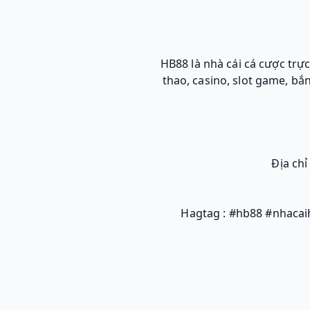
HB88 là nhà cái cá cược trự
thao, casino, slot game, b
Địa chỉ
Hagtag : #hb88 #nhaca