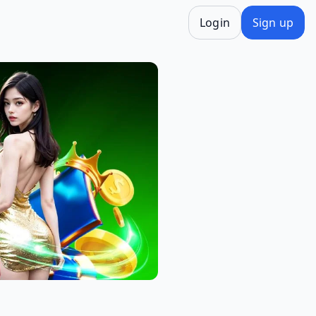
Login
Sign up