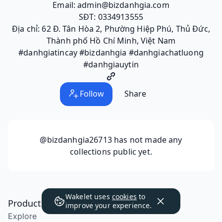
Email: admin@bizdanhgia.com
SĐT: 0334913555
Địa chỉ: 62 Đ. Tân Hòa 2, Phường Hiệp Phú, Thủ Đức,
Thành phố Hồ Chí Minh, Việt Nam
#danhgiatincay #bizdanhgia #danhgiachatluong
#danhgiauytin
Follow
Share
@bizdanhgia26713
has not made any
collections public yet.
Wakelet uses
cookies
to
Product
improve your experience.
Explore