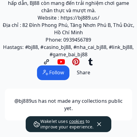
hấp dẫn, BJ88 còn mang đến trải nghiệm chơi game
chân thực và mượt mà.
Website : https://bj889.us/
Địa chỉ : 82 Đình Phong Phú, Tăng Nhơn Phú B, Thủ Đức,
Hồ Chí Minh
Phone: 0939456789
Hastags: #bj88, #casino_bj88, #nha_cai_bj88, #link_bj88,
#game_bai_bj88
Follow
Share
@bj889us
has not made any collections public
yet.
Wakelet uses
cookies
to
improve your experience.