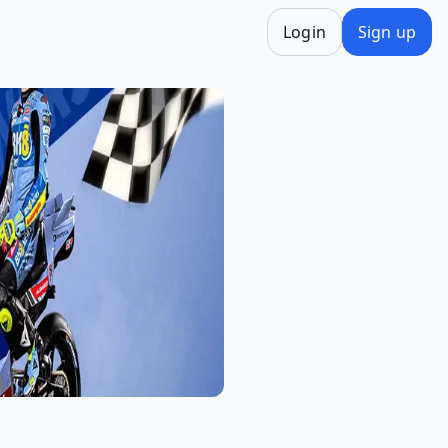
Login
Sign up