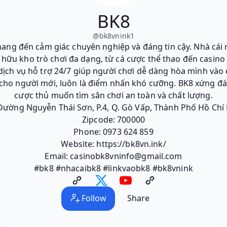
BK8
@
bk8vnink1
mang đến cảm giác chuyên nghiệp và đáng tin cậy. Nhà cái nà
hữu kho trò chơi đa dạng, từ cá cược thể thao đến casino 
à dịch vụ hỗ trợ 24/7 giúp người chơi dễ dàng hòa mình vào
 cho người mới, luôn là điểm nhấn khó cưỡng. BK8 xứng đá
cược thủ muốn tìm sân chơi an toàn và chất lượng.
, Đường Nguyễn Thái Sơn, P.4, Q. Gò Vấp, Thành Phố Hồ Chí
Zipcode: 700000
Phone: 0973 624 859
Website: https://bk8vn.ink/
Email: casinobk8vninfo@gmail.com
#bk8 #nhacaibk8 #linkvaobk8 #bk8vnink
Follow
Share