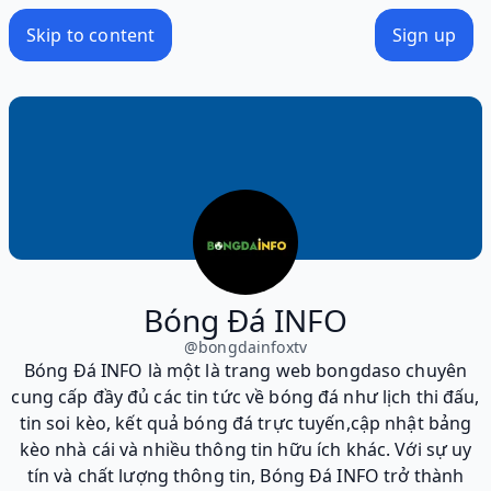
Skip to content
Sign up
Bóng Đá INFO
@
bongdainfoxtv
Bóng Đá INFO là một là trang web bongdaso chuyên
cung cấp đầy đủ các tin tức về bóng đá như lịch thi đấu,
tin soi kèo, kết quả bóng đá trực tuyến,cập nhật bảng
kèo nhà cái và nhiều thông tin hữu ích khác. Với sự uy
tín và chất lượng thông tin, Bóng Đá INFO trở thành