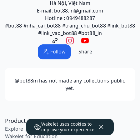
Hà Nội, Việt Nam
E-mail: bot88.in@gmail.com
Hotline : 0949488287
#bot88 #nha_cai_bot88 #trang_chu_bot88 #link_bot88
#link_vao_bot88 #bot88_in
Follow
Share
@bot88in
has not made any collections public
yet.
Product
Wakelet uses
cookies
to
Explore
improve your experience.
Wakelet for Education