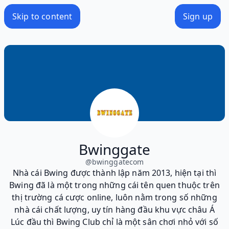
Skip to content
Sign up
Bwinggate
@
bwinggatecom
Nhà cái Bwing được thành lập năm 2013, hiện tại thì
Bwing đã là một trong những cái tên quen thuộc trên
thị trường cá cược online, luôn nằm trong số những
nhà cái chất lượng, uy tín hàng đầu khu vực châu Á
Lúc đầu thì Bwing Club chỉ là một sân chơi nhỏ với số