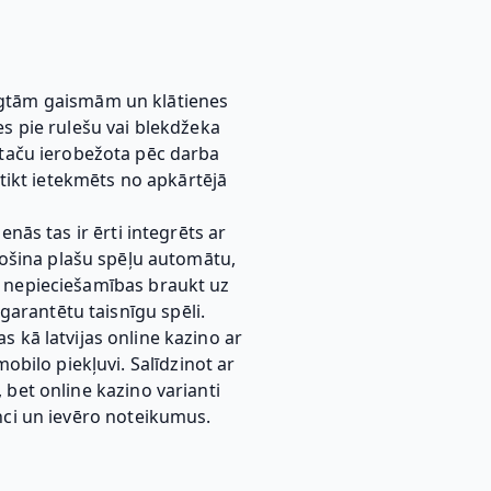
pilgtām gaismām un klātienes
es pie rulešu vai blekdžeka
, taču ierobežota pēc darba
tikt ietekmēts no apkārtējā
nās tas ir ērti integrēts ar
rošina plašu spēļu automātu,
bez nepieciešamības braukt uz
 garantētu taisnīgu spēli.
s kā latvijas online kazino ar
obilo piekļuvi. Salīdzinot ar
 bet online kazino varianti
enci un ievēro noteikumus.