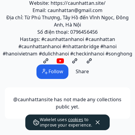
Website: https://caunhattan.site/
Email: caunhattan@gmail.com
Địa chỉ: Từ Phú Thượng, Tây Hồ đến Vĩnh Ngọc, Đông
Anh, Hà Nội
Số điện thoại: 0796456456
Hastags: #caunhattanhanoi #caunhattan
#caunhattanhanoi #nhattanbridge #hanoi
#hanoivietnam #dulichhanoi #checkinhanoi #songhong
Follow
Share
@caunhattansite
has not made any collections
public yet.
Wakelet uses
cookies
to
improve your experience.