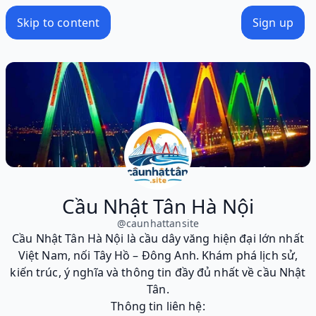
Skip to content
Sign up
Cầu Nhật Tân Hà Nội
@
caunhattansite
Cầu Nhật Tân Hà Nội là cầu dây văng hiện đại lớn nhất
Việt Nam, nối Tây Hồ – Đông Anh. Khám phá lịch sử,
kiến trúc, ý nghĩa và thông tin đầy đủ nhất về cầu Nhật
Tân.
Thông tin liên hệ: