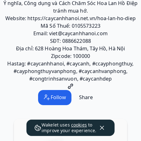
Ý nghĩa, Công dụng và Cách Chăm Sóc Hoa Lan Hồ Điệp
tránh mua hớ.
Website: https://caycanhhanoi.net.vn/hoa-lan-ho-diep
Mã Số Thuế: 0105573223
Email: viet@caycanhhanoi.com
SĐT: 0886622088
Địa chỉ: 628 Hoàng Hoa Thám, Tây Hồ, Hà Nội
Zipcode: 100000
Hastag: #caycanhhanoi, #caycanh, #ccayphongthuy,
#cayphongthuyvanphong, #caycanhvanphong,
#congtrinhsanvuon, #caycanhdep
Follow
Share
Wakelet uses
cookies
to
improve your experience.