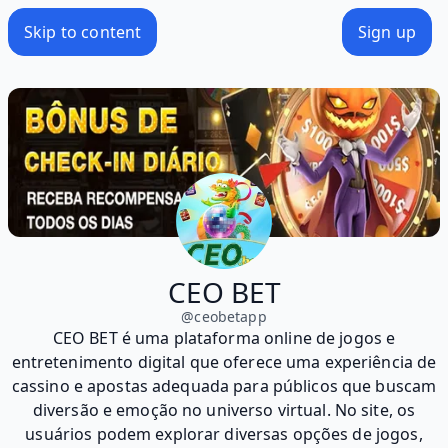
Skip to content
Sign up
CEO BET
@
ceobetapp
CEO BET é uma plataforma online de jogos e
entretenimento digital que oferece uma experiência de
cassino e apostas adequada para públicos que buscam
diversão e emoção no universo virtual. No site, os
usuários podem explorar diversas opções de jogos,