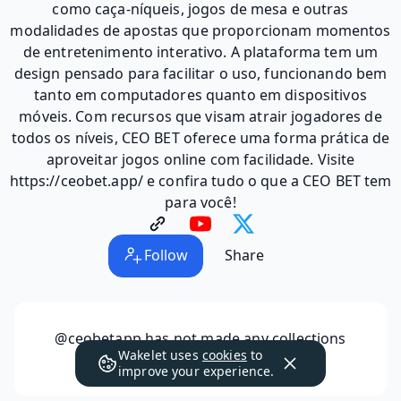
como caça-níqueis, jogos de mesa e outras
modalidades de apostas que proporcionam momentos
de entretenimento interativo. A plataforma tem um
design pensado para facilitar o uso, funcionando bem
tanto em computadores quanto em dispositivos
móveis. Com recursos que visam atrair jogadores de
todos os níveis, CEO BET oferece uma forma prática de
aproveitar jogos online com facilidade. Visite
https://ceobet.app/ e confira tudo o que a CEO BET tem
para você!
Follow
Share
@ceobetapp
has not made any collections
Wakelet uses
cookies
to
public yet.
improve your experience.