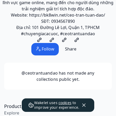
lĩnh vực game online, mang đến cho người dùng những
trải nghiệm giải trí tích hợp độc đáo.
Website: https://bk8win.net/ceo-tran-tuan-dao/
SĐT: 0934567890
Địa chỉ: 101 Đường Lê Lợi, Quận 1, TPHCM
#chuyengiacacuoc, #ceotrantuandao
Follow
Share
@ceotrantuandao
has not made any
collections public yet.
Wakelet uses
cookies
to
Product
improve your experience.
Explore