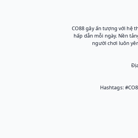
CO88 gây ấn tượng với hệ thố
hấp dẫn mỗi ngày. Nền tảng
người chơi luôn yên
Đị
Hashtags: #CO