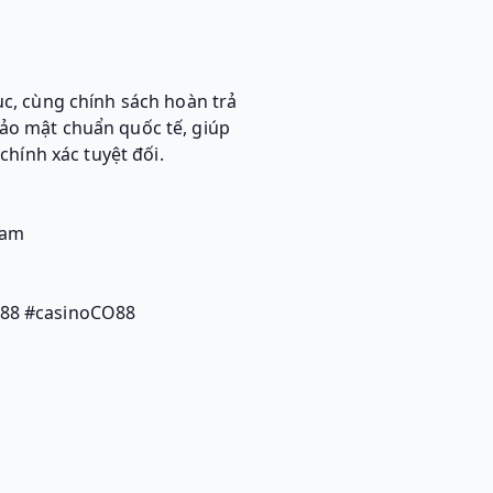
tục, cùng chính sách hoàn trả
bảo mật chuẩn quốc tế, giúp
chính xác tuyệt đối.
Nam
88 #casinoCO88