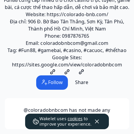
bài, cá cược thể thao hấp dẫn, dễ chơi và bảo mật cao.
Website: https://colorado-bnb.com/
Địa chỉ: 906 Đ. Bờ Bao Tân Thắng, Sơn Kỳ, Tân Phú,
Thành phố Hồ Chí Minh, Việt Nam
Phone: 0987876765
Email: coloradobnbcom@gmail.com
Tag: #Fun88, #gamebai, #casino, #cacuoc, #thểthao
Google Sites:
https://sites.google.com/view/coloradobnbcom
Follow
Share
@coloradobnbcom
has not made any
collections public yet.
Wakelet uses
cookies
to
improve your experience.