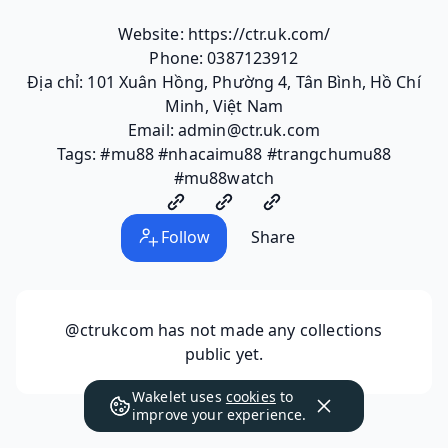
Website: https://ctr.uk.com/
Phone: 0387123912
Địa chỉ: 101 Xuân Hồng, Phường 4, Tân Bình, Hồ Chí
Minh, Việt Nam
Email: admin@ctr.uk.com
Tags: #mu88 #nhacaimu88 #trangchumu88
#mu88watch
Follow
Share
@ctrukcom
has not made any collections
public yet.
Wakelet uses
cookies
to
improve your experience.