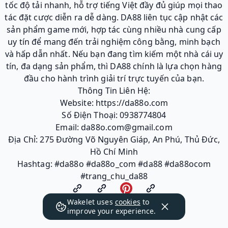
tốc độ tải nhanh, hỗ trợ tiếng Việt đầy đủ giúp mọi thao
tác đặt cược diễn ra dễ dàng. DA88 liên tục cập nhật các
sản phẩm game mới, hợp tác cùng nhiều nhà cung cấp
uy tín để mang đến trải nghiệm công bằng, minh bạch
và hấp dẫn nhất. Nếu bạn đang tìm kiếm một nhà cái uy
tín, đa dạng sản phẩm, thì DA88 chính là lựa chọn hàng
đầu cho hành trình giải trí trực tuyến của bạn.
Thông Tin Liên Hệ:
Website: https://da88o.com
Số Điện Thoại: 0938774804
Email: da88o.com@gmail.com
Địa Chỉ: 275 Đường Võ Nguyên Giáp, An Phú, Thủ Đức,
Hồ Chí Minh
Hashtag: #da88o #da88o_com #da88 #da88ocom
#trang_chu_da88
Wakelet uses
cookies
to
Follow
Share
improve your experience.