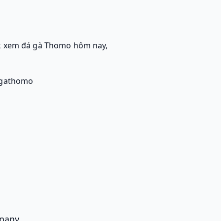
ink xem đá gà Thomo hôm nay,
agathomo
pany