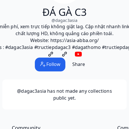
ĐÁ GÀ C3
@
dagac3asia
miễn phí, xem trực tiếp không giật lag. Cập nhật nhanh l
chất lượng HD, không quảng cáo phiền toái.
Website: https://asia-abba.org/
s : #dagac3asia #tructiepdagac3 #dagathomo #tructiepd
Follow
Share
@dagac3asia
has not made any collections
public yet.
Community
Com