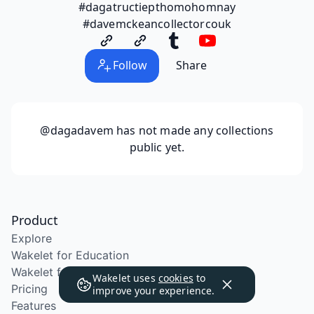
#dagatructiepthomohomnay
#davemckeancollectorcouk
Follow
Share
@dagadavem
has not made any collections
public yet.
Product
Explore
Wakelet for Education
Wakelet for School Districts
Wakelet uses
cookies
to
Pricing
improve your experience.
Features