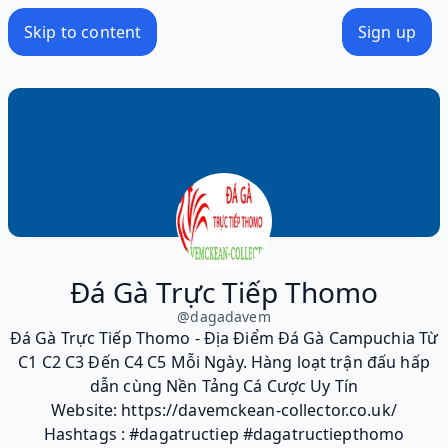
Skip to content
Sign up
Đá Gà Trực Tiếp Thomo
@
dagadavem
Đá Gà Trực Tiếp Thomo - Địa Điểm Đá Gà Campuchia Từ
C1 C2 C3 Đến C4 C5 Mỗi Ngày. Hàng loạt trận đấu hấp
dẫn cùng Nền Tảng Cá Cược Uy Tín
Website: https://davemckean-collector.co.uk/
Hashtags : #dagatructiep #dagatructiepthomo